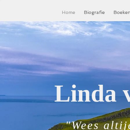
Home
Biografie
Boeke
Linda 
"Wees alti