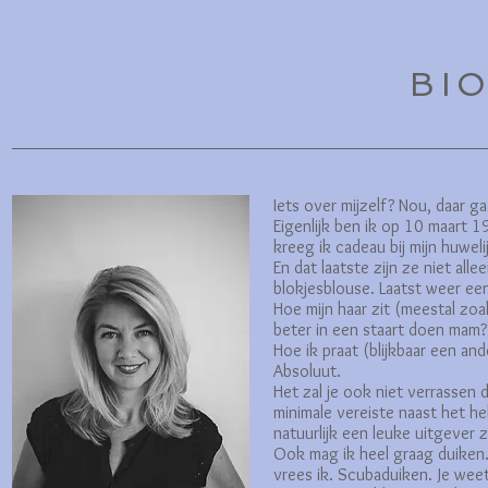
BI
Iets over mijzelf? Nou, daar ga
Eigenlijk ben ik op 10 maart 
kreeg ik cadeau bij mijn huwel
En dat laatste zijn ze niet all
blokjesblouse. Laatst weer ee
Hoe mijn haar zit (meestal zoa
beter in een staart doen mam?
Hoe ik praat (blijkbaar een and
Absoluut.
Het zal je ook niet verrassen d
minimale vereiste naast het h
natuurlijk een leuke uitgever 
Ook mag ik heel graag duiken. N
vrees ik. Scubaduiken. Je weet