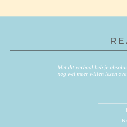
RE
hebban.nl
Met dit verhaal heb je absoluu
nog wel meer willen lezen ov
No